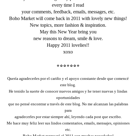
every time I read
your comments, feedback, emails, messages, etc.
Boho Market will come back in 2011 with lovely new things!
New topics, more fashion & inspiration.
May this New Year bring you
new reasons to dream, smile & love.
Happy 2011 lovelies!!
xoxo
❉
✿
✿
❉
✿
✿
❉
Quería agradecerles por el cariño y el apoyo constante desde que comencé
este blog.
He tenido la suerte de conocer nuevos amigos y he tener nuevas y lindas
oportunidades
que no pensé
encontrar a través de este blog. No me alcanzan las palabras
para
agradecerles por
estar siempre ahí, leyendo cada post que escribo.
Me hace muy feliz leer
sus lindos comentarios, emails, mensajes, opiniones
etc.
Boho Market regresará el 2011 con muchas novedades!