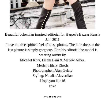
B
eautiful bohemian inspired editorial for Harper's Bazaar Russia
Jan. 2011
I love the free spirited feel of these photos. The little dress in the
last picture is simply gorgeous. For this editorial the model is
wearing outfits by
Michael Kors, Derek Lam & Mattew Ames.
Model: Hilary Rhoda
Photographer: Alan Gelaty
Styling: Natalia Alaverdian
Hope you like it!
xoxo
❉
✿
✿
❉
✿
✿
❉