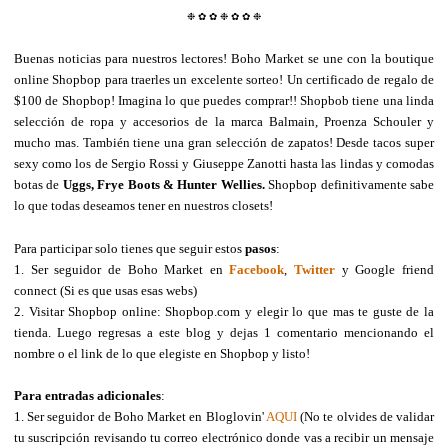
❉
✿
✿
❉
✿
✿
❉
Buenas noticias para nuestros lectores! Boho Market se une con la boutique
online Shopbop para traerles un excelente sorteo! Un certificado de regalo de
$100 de Shopbop! Imagina lo que puedes comprar!! Shopbob tiene una linda
selección de ropa y accesorios de la marca Balmain, Proenza Schouler y
mucho mas. También tiene una gran selección de zapatos! Desde tacos super
sexy como los de Sergio Rossi y
Giuseppe Zanotti hasta las lindas y comodas
botas de
Uggs
,
Frye Boots
&
Hunter Wellies
.
Shopbop definitivamente sabe
lo que todas deseamos tener en nuestros closets!
Para participar solo tienes que seguir estos
pasos
:
1. Ser seguidor de Boho Market en
Facebook
,
Twitter
y Google friend
connect (Si es que usas esas webs)
2. Visitar Shopbop online: Shopbop.com y elegir lo que mas te guste de la
tienda. Luego regresas a este blog y dejas 1 comentario mencionando el
nombre o el link de lo que elegiste en Shopbop y listo!
Para entradas adicionales
:
1. Ser seguidor de Boho Market en Bloglovin'
AQUI
(No te olvides de validar
tu suscripción revisando tu correo electrónico donde vas a recibir un mensaje