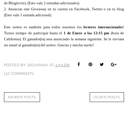
de Bloglovin). (Esto vale 2 entradas adicionales)
2. Anunciar este Giveaway en tu cuenta en Facebook, Twitter o en tu blog
(Esto vale 1 entrada adicional)
Este sorteo es también para todos nuestros los
lectores internacionales
!
Tienes tiempo de participar hasta el
1 de Enero a las 12:15 pm
(hora de
California). El ganador(ra) sera anunciado la semana siguiente. Se le enviara
un email al ganador(ra) del sorteo. Gracias y mucha suerte!
POSTED BY
GIOVANNA
AT
2:54 PM
137 COMMENTS:
NEWER POSTS
OLDER POSTS