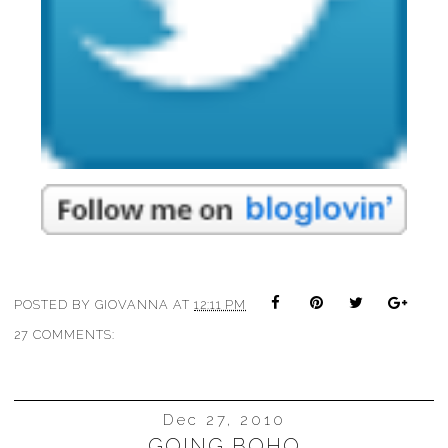
POSTED BY
GIOVANNA
AT
12:11 PM
27 COMMENTS:
Dec 27, 2010
GOING BOHO