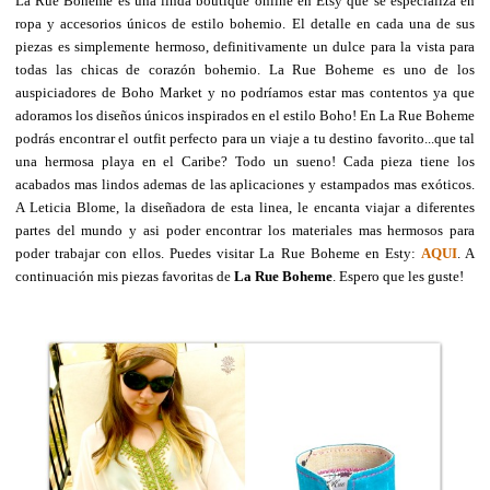
La Rue Boheme es una linda boutique online en Etsy que se especializa en
ropa y accesorios únicos de estilo bohemio.
El detalle en cada una de sus
piezas es simplemente hermoso, definitivamente un dulce para la vista para
todas las chicas de corazón bohemio. La Rue Boheme es uno de los
auspiciadores de Boho Market y no podríamos estar mas contentos ya que
adoramos los diseños únicos inspirados en el estilo Boho! En La Rue Boheme
podrás encontrar el outfit perfecto para un viaje a tu destino favorito...que tal
una hermosa playa en el Caribe? Todo un sueno! Cada pieza tiene los
acabados mas lindos ademas de las aplicaciones y estampados mas exóticos.
A Leticia Blome, la diseñadora de esta linea, le encanta viajar a diferentes
partes del mundo y asi poder encontrar los materiales mas hermosos para
poder trabajar con ellos. Puedes visitar La Rue Boheme en Esty:
AQUI
. A
continuación mis piezas favoritas de
La Rue Boheme
. Espero que les guste!