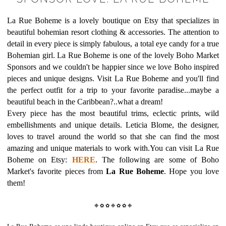
La Rue Boheme is a lovely boutique on Etsy that specializes in
beautiful bohemian resort clothing & accessories. The attention to
detail in every piece is simply fabulous, a total eye candy for a true
Bohemian girl.
La Rue Boheme
is one of the lovely Boho Market
Sponsors and we couldn't be happier since we love Boho inspired
pieces and unique designs. Visit La Rue Boheme
and you'll find
the perfect outfit for a trip to your favorite paradise...maybe a
beautiful beach in the Caribbean?..what a dream!
Every piece has the most beautiful trims, eclectic prints, wild
embellishments and unique details. Leticia Blome, the designer,
loves to travel around the world so that she can find the most
amazing and unique materials to work with.You can visit La Rue
Boheme
on Etsy:
HERE
. The following are
some of Boho
Market's favorite pieces from
La Rue Boheme
. Hope you love
them!
❉
✿
✿
❉
✿
✿
❉