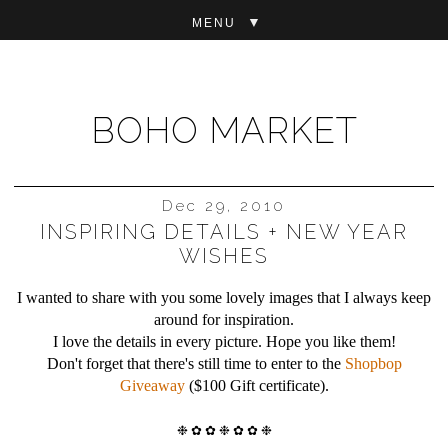
▼
BOHO MARKET
Dec 29, 2010
INSPIRING DETAILS + NEW YEAR
WISHES
I wanted to share with you some lovely images that I always keep
around for
inspiration
.
I love the details in every picture. Hope you like them!
Don't forget that there's still time to enter to the
Shopbop
Giveaway
($100 Gift certificate).
❉
✿
✿
❉
✿
✿
❉